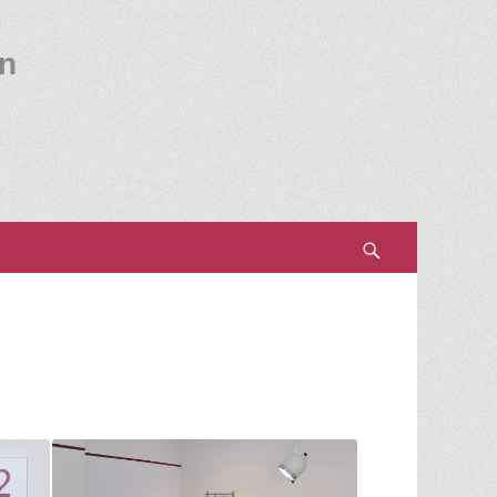
en
Search