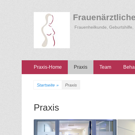
Frauenärztlich
Frauenheilkunde, Geburtshilfe,
Zum
Erstes Menü
Praxis-Home
Praxis
Team
Beha
Inhalt:
Startseite
»
Praxis
Praxis